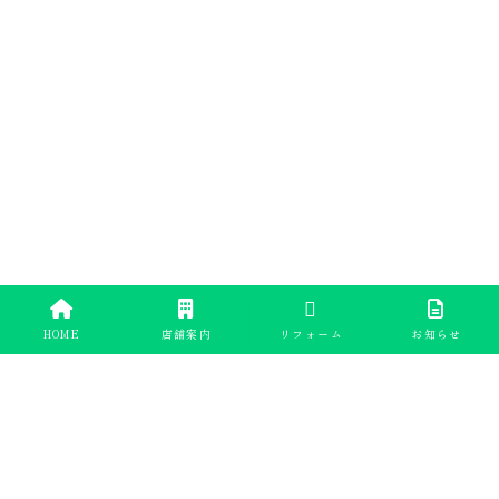
HOME
店舗案内
リフォーム
お知らせ
ラ・キャラ（La Cara）
〒107-0062 東京都港区南青山3-4-4 カサビアンカ
005
営業時間｜11:00～18:00