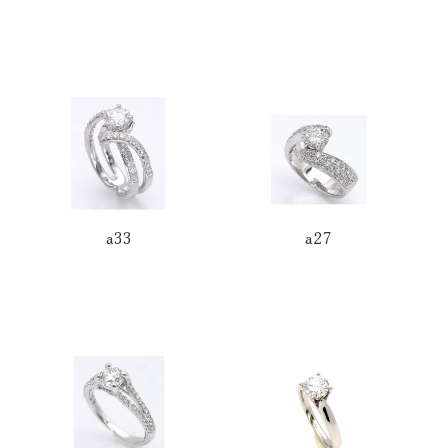
a33
a27