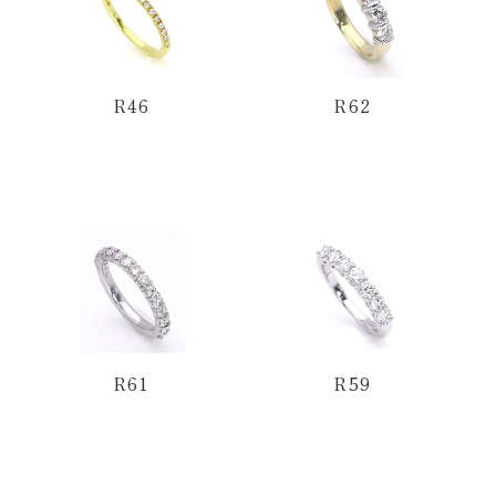
R46
R62
R61
R59