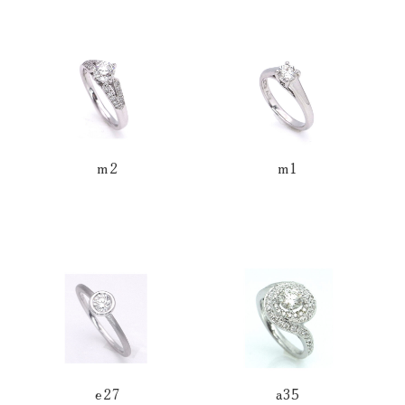
m2
m1
e27
a35