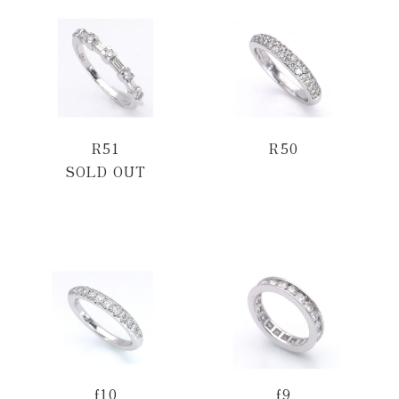
R51
R50
SOLD OUT
f10
f9