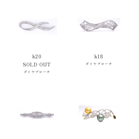
h20
h18
SOLD OUT
ダイヤブローチ
ダイヤブローチ