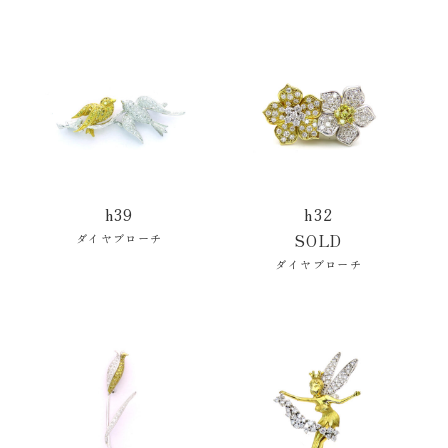
h39
h32
ダイヤブローチ
SOLD
ダイヤブローチ